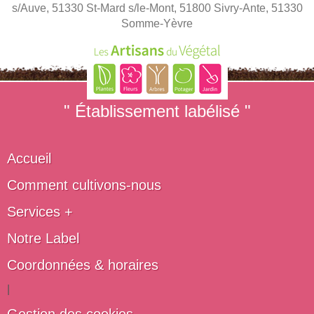
s/Auve, 51330 St-Mard s/le-Mont, 51800 Sivry-Ante, 51330
Somme-Yèvre
" Établissement labélisé "
Accueil
Comment cultivons-nous
Services +
Notre Label
Coordonnées & horaires
|
Gestion des cookies