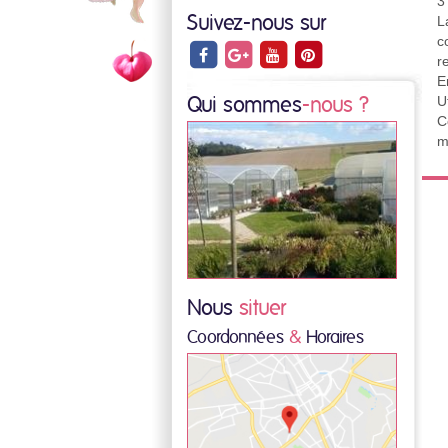
3
Suivez-nous sur
L
c
r
E
U
Qui sommes
-nous ?
C
m
Nous
situer
Coordonnées
&
Horaires