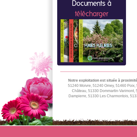
Documents à
télécharger
Notre exploitation est située à proximit
51240 Moivre, 51240 Omey, 51460 Poix, 
Château, 51330 Dommartin-Varimont, 5
Dampierre, 51330 Les Charmontois, 5133