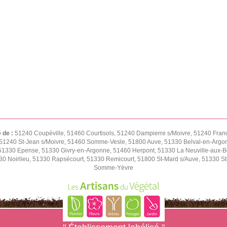
é de :
51240 Coupéville, 51460 Courtisols, 51240 Dampierre s/Moivre, 51240 Fran
51240 St-Jean s/Moivre, 51460 Somme-Vesle, 51800 Auve, 51330 Belval-en-Argon
1330 Epense, 51330 Givry-en-Argonne, 51460 Herpont, 51330 La Neuville-aux-Bois
0 Noirlieu, 51330 Rapsécourt, 51330 Remicourt, 51800 St-Mard s/Auve, 51330 St-
Somme-Yèvre