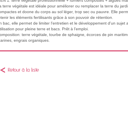
 EN 1: terre végétale professionnelle + fumiers compostés + algues ma
a terre végétale est idéale pour améliorer ou remplacer la terre du jardin
ompactes et doone du corps au sol léger, trop sec ou pauvre. Elle perm
etenir les éléments fertilisants grâce à son pouvoir de rétention.
n bac, elle permet de limiter l'entretien et le développement d'un sujet a
tilisation pour pleine terre et bacs. Prêt à l'emploi.
omposition: terre végétale, tourbe de sphaigne, écorces de pin mariti
arines, engrais organiques.
Retour à la liste