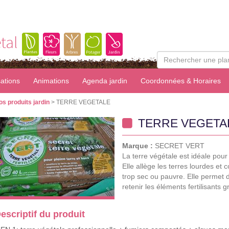
tal
sations
Animations
Agenda jardin
Coordonnées & Horaires
os produits jardin
> TERRE VEGETALE
TERRE VEGETA
Marque :
SECRET VERT
La terre végétale est idéale pour
Elle allège les terres lourdes et
trop sec ou pauvre. Elle permet 
retenir les éléments fertilisants 
escriptif du produit