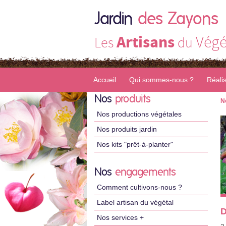
Jardin
des Zayons
Artisans
Végé
Les
du
Accueil
Qui sommes-nous ?
Réali
Nos
produits
N
Nos productions végétales
Nos produits jardin
Nos kits "prêt-à-planter"
Nos
engagements
Comment cultivons-nous ?
Label artisan du végétal
D
Nos services +