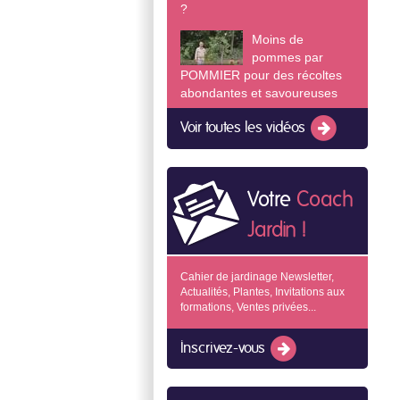
?
Moins de
pommes par
POMMIER pour des récoltes
abondantes et savoureuses
Voir toutes les vidéos
Votre
Coach
Jardin !
Cahier de jardinage Newsletter,
Actualités, Plantes, Invitations aux
formations, Ventes privées...
Inscrivez-vous