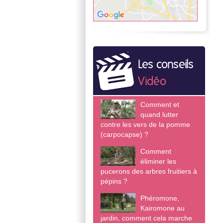
Les conseils
Vidéo
Comment et
quand lutter
contre les vers de la pomme
(carpocapse) ?
Comment
éliminer les
pucerons des arbres fruitiers à
pépins ?
Phéromone,
Kairomone au
jardin, comment cela marche