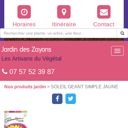
Horaires
Itinéraire
Contact
Jardin
des Zayons
Toggl
navig
Les Artisans du Végétal
07 57 52 39 87
Nos produits jardin
> SOLEIL GEANT SIMPLE JAUNE