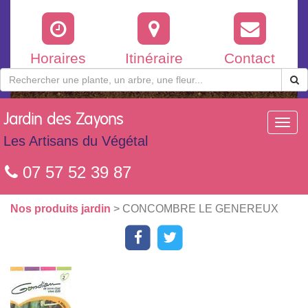
Horaires
Itinéraire
Contact
Jardin
des Zayons
Toggl
navig
Les Artisans du Végétal
07 57 52 39 87
Nos produits jardin
> CONCOMBRE LE GENEREUX