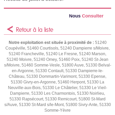
Nous
Consulter
Retour à la liste
Notre exploitation est située à proximité de :
51240
Coupéville, 51460 Courtisols, 51240 Dampierre s/Moivre,
51240 Francheville, 51240 Le Fresne, 51240 Marson,
51240 Moivre, 51240 Omey, 51460 Poix, 51240 St-Jean
s/Moivre, 51460 Somme-Vesle, 51800 Auve, 51330 Belval-
en-Argonne, 51330 Contault, 51330 Dampierre-le-
Château, 51330 Dommartin-Varimont, 51330 Epense,
51330 Givry-en-Argonne, 51460 Herpont, 51330 La
Neuville-aux-Bois, 51330 Le Châtelier, 51330 Le Vieil-
Dampierre, 51330 Les Charmontois, 51330 Noirlieu,
51330 Rapsécourt, 51330 Remicourt, 51800 St-Mard
s/Auve, 51330 St-Mard s/le-Mont, 51800 Sivry-Ante, 51330
Somme-Yèvre