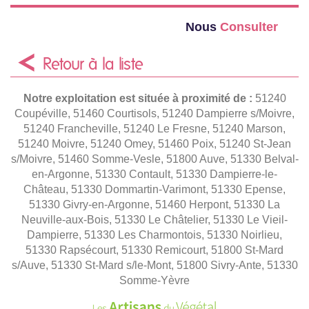
Nous
Consulter
Retour à la liste
Notre exploitation est située à proximité de :
51240
Coupéville, 51460 Courtisols, 51240 Dampierre s/Moivre,
51240 Francheville, 51240 Le Fresne, 51240 Marson,
51240 Moivre, 51240 Omey, 51460 Poix, 51240 St-Jean
s/Moivre, 51460 Somme-Vesle, 51800 Auve, 51330 Belval-
en-Argonne, 51330 Contault, 51330 Dampierre-le-
Château, 51330 Dommartin-Varimont, 51330 Epense,
51330 Givry-en-Argonne, 51460 Herpont, 51330 La
Neuville-aux-Bois, 51330 Le Châtelier, 51330 Le Vieil-
Dampierre, 51330 Les Charmontois, 51330 Noirlieu,
51330 Rapsécourt, 51330 Remicourt, 51800 St-Mard
s/Auve, 51330 St-Mard s/le-Mont, 51800 Sivry-Ante, 51330
Somme-Yèvre