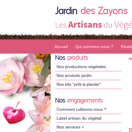
Jardin
des Zayons
Artisans
Végé
Les
du
Accueil
Qui sommes-nous ?
Réali
Nos
produits
N
Nos productions végétales
Nos produits jardin
Nos kits "prêt-à-planter"
Nos
engagements
Comment cultivons-nous ?
Label artisan du végétal
Nos services +
D