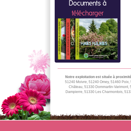
Documents à
télécharger
Notre exploitation est située à proximit
51240 Moivre, 51240 Omey, 51460 Poix, 
Château, 51330 Dommartin-Varimont, 5
Dampierre, 51330 Les Charmontois, 5133