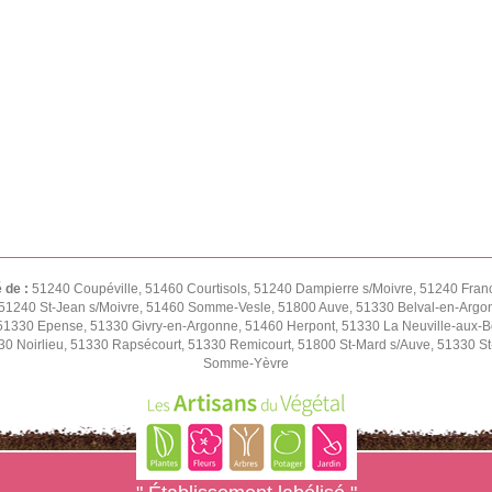
é de :
51240 Coupéville, 51460 Courtisols, 51240 Dampierre s/Moivre, 51240 Fran
51240 St-Jean s/Moivre, 51460 Somme-Vesle, 51800 Auve, 51330 Belval-en-Argon
1330 Epense, 51330 Givry-en-Argonne, 51460 Herpont, 51330 La Neuville-aux-Bois
0 Noirlieu, 51330 Rapsécourt, 51330 Remicourt, 51800 St-Mard s/Auve, 51330 St-
Somme-Yèvre