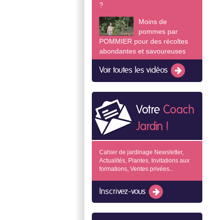
?
Moins de
pommes par
POMMIER pour des récoltes
abondantes et savoureuses
Voir toutes les vidéos
Votre
Coach
Jardin !
Cahier de jardinage Newsletter,
Actualités, Plantes, Invitations aux
formations, Ventes privées...
Inscrivez-vous