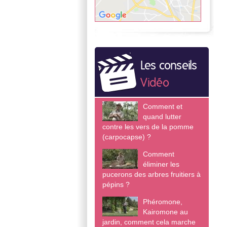
Les conseils
Vidéo
Comment et
quand lutter
contre les vers de la pomme
(carpocapse) ?
Comment
éliminer les
pucerons des arbres fruitiers à
pépins ?
Phéromone,
Kairomone au
jardin, comment cela marche