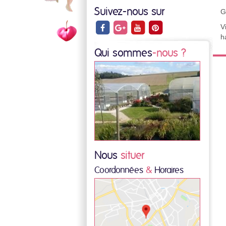
Suivez-nous sur
G
V
h
Qui sommes
-nous ?
Nous
situer
Coordonnées
&
Horaires