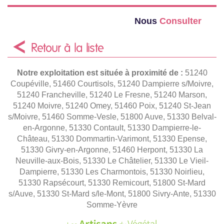
Nous
Consulter
Retour à la liste
Notre exploitation est située à proximité de :
51240
Coupéville, 51460 Courtisols, 51240 Dampierre s/Moivre,
51240 Francheville, 51240 Le Fresne, 51240 Marson,
51240 Moivre, 51240 Omey, 51460 Poix, 51240 St-Jean
s/Moivre, 51460 Somme-Vesle, 51800 Auve, 51330 Belval-
en-Argonne, 51330 Contault, 51330 Dampierre-le-
Château, 51330 Dommartin-Varimont, 51330 Epense,
51330 Givry-en-Argonne, 51460 Herpont, 51330 La
Neuville-aux-Bois, 51330 Le Châtelier, 51330 Le Vieil-
Dampierre, 51330 Les Charmontois, 51330 Noirlieu,
51330 Rapsécourt, 51330 Remicourt, 51800 St-Mard
s/Auve, 51330 St-Mard s/le-Mont, 51800 Sivry-Ante, 51330
Somme-Yèvre