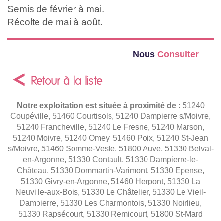
Semis de février à mai.
Récolte de mai à août.
Nous
Consulter
Retour à la liste
Notre exploitation est située à proximité de :
51240
Coupéville, 51460 Courtisols, 51240 Dampierre s/Moivre,
51240 Francheville, 51240 Le Fresne, 51240 Marson,
51240 Moivre, 51240 Omey, 51460 Poix, 51240 St-Jean
s/Moivre, 51460 Somme-Vesle, 51800 Auve, 51330 Belval-
en-Argonne, 51330 Contault, 51330 Dampierre-le-
Château, 51330 Dommartin-Varimont, 51330 Epense,
51330 Givry-en-Argonne, 51460 Herpont, 51330 La
Neuville-aux-Bois, 51330 Le Châtelier, 51330 Le Vieil-
Dampierre, 51330 Les Charmontois, 51330 Noirlieu,
51330 Rapsécourt, 51330 Remicourt, 51800 St-Mard