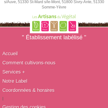
s/Auve, 51330 St-Mard s/le-Mont, 51800 Sivry-Ante, 51330
Somme-Yèvre
" Établissement labélisé "
Accueil
Comment cultivons-nous
Services +
Notre Label
Coordonnées & horaires
|
Gestion des cookies