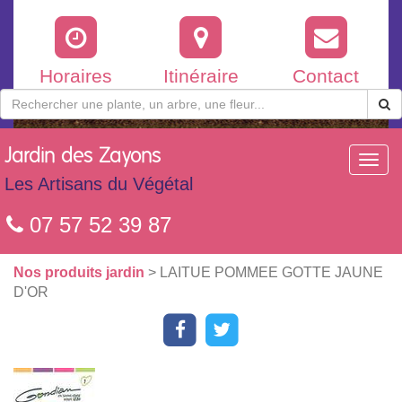
Horaires
Itinéraire
Contact
Jardin
des Zayons
Toggl
navig
Les Artisans du Végétal
07 57 52 39 87
Nos produits jardin
> LAITUE POMMEE GOTTE JAUNE
D'OR