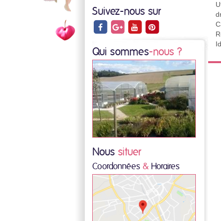
U
Suivez-nous sur
d
C
R
I
Qui sommes
-nous ?
Nous
situer
Coordonnées
&
Horaires