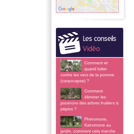
Les conseils
Vidéo
Comment et
quand lutter
contre les vers de la pomme
(carpocapse) ?
Comment
éliminer les
pucerons des arbres fruitiers à
pépins ?
Phéromone,
Kairomone au
jardin, comment cela marche