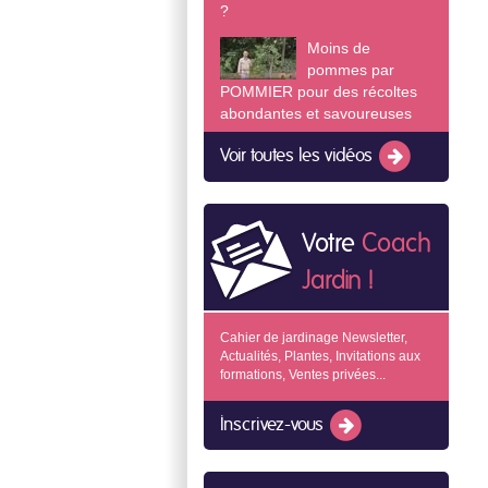
?
Moins de
pommes par
POMMIER pour des récoltes
abondantes et savoureuses
Voir toutes les vidéos
Votre
Coach
Jardin !
Cahier de jardinage Newsletter,
Actualités, Plantes, Invitations aux
formations, Ventes privées...
Inscrivez-vous