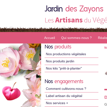
Jardin
des Zayons
Artisans
Végé
Les
du
Accueil
Qui sommes-nous ?
Réali
Nos
produits
N
Nos productions végétales
Nos produits jardin
Nos kits "prêt-à-planter"
Nos
engagements
Comment cultivons-nous ?
Label artisan du végétal
D
Nos services +
G