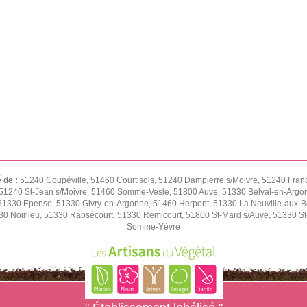
é de :
51240 Coupéville, 51460 Courtisols, 51240 Dampierre s/Moivre, 51240 Fran
51240 St-Jean s/Moivre, 51460 Somme-Vesle, 51800 Auve, 51330 Belval-en-Argon
1330 Epense, 51330 Givry-en-Argonne, 51460 Herpont, 51330 La Neuville-aux-Bois
0 Noirlieu, 51330 Rapsécourt, 51330 Remicourt, 51800 St-Mard s/Auve, 51330 St-
Somme-Yèvre