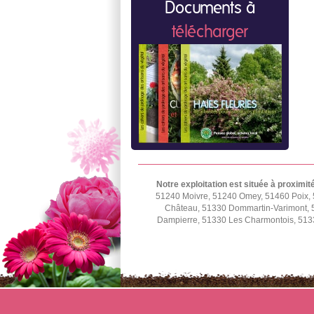
Documents à
télécharger
Notre exploitation est située à proximit
51240 Moivre, 51240 Omey, 51460 Poix, 
Château, 51330 Dommartin-Varimont, 5
Dampierre, 51330 Les Charmontois, 5133