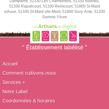
Dampierre, 51330 Les Charmontois, 51330 Noirlieu,
51330 Rapsécourt, 51330 Remicourt, 51800 St-Mard
s/Auve, 51330 St-Mard s/le-Mont, 51800 Sivry-Ante, 51330
Somme-Yèvre
" Établissement labélisé "
Accueil
Comment cultivons-nous
Services +
Notre Label
Coordonnées & horaires