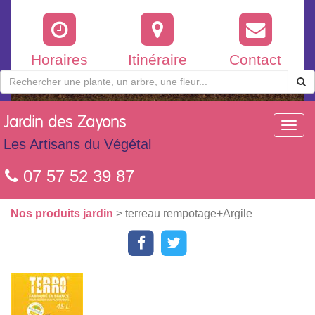
Horaires
Itinéraire
Contact
Jardin
des Zayons
Toggl
navig
Les Artisans du Végétal
07 57 52 39 87
Nos produits jardin
> terreau rempotage+Argile