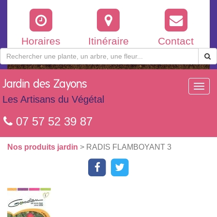
Horaires
Itinéraire
Contact
Jardin
des Zayons
Toggl
navig
Les Artisans du Végétal
07 57 52 39 87
Nos produits jardin
> RADIS FLAMBOYANT 3