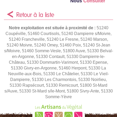
Nous
Consulter
Retour à la liste
Notre exploitation est située à proximité de :
51240
Coupéville, 51460 Courtisols, 51240 Dampierre s/Moivre,
51240 Francheville, 51240 Le Fresne, 51240 Marson,
51240 Moivre, 51240 Omey, 51460 Poix, 51240 St-Jean
s/Moivre, 51460 Somme-Vesle, 51800 Auve, 51330 Belval-
en-Argonne, 51330 Contault, 51330 Dampierre-le-
Château, 51330 Dommartin-Varimont, 51330 Epense,
51330 Givry-en-Argonne, 51460 Herpont, 51330 La
Neuville-aux-Bois, 51330 Le Châtelier, 51330 Le Vieil-
Dampierre, 51330 Les Charmontois, 51330 Noirlieu,
51330 Rapsécourt, 51330 Remicourt, 51800 St-Mard
s/Auve, 51330 St-Mard s/le-Mont, 51800 Sivry-Ante, 51330
Somme-Yèvre