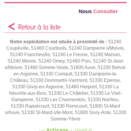
Nous
Consulter
Retour à la liste
Notre exploitation est située à proximité de :
51240
Coupéville, 51460 Courtisols, 51240 Dampierre s/Moivre,
51240 Francheville, 51240 Le Fresne, 51240 Marson,
51240 Moivre, 51240 Omey, 51460 Poix, 51240 St-Jean
s/Moivre, 51460 Somme-Vesle, 51800 Auve, 51330 Belval-
en-Argonne, 51330 Contault, 51330 Dampierre-le-
Château, 51330 Dommartin-Varimont, 51330 Epense,
51330 Givry-en-Argonne, 51460 Herpont, 51330 La
Neuville-aux-Bois, 51330 Le Châtelier, 51330 Le Vieil-
Dampierre, 51330 Les Charmontois, 51330 Noirlieu,
51330 Rapsécourt, 51330 Remicourt, 51800 St-Mard
s/Auve, 51330 St-Mard s/le-Mont, 51800 Sivry-Ante, 51330
Somme-Yèvre