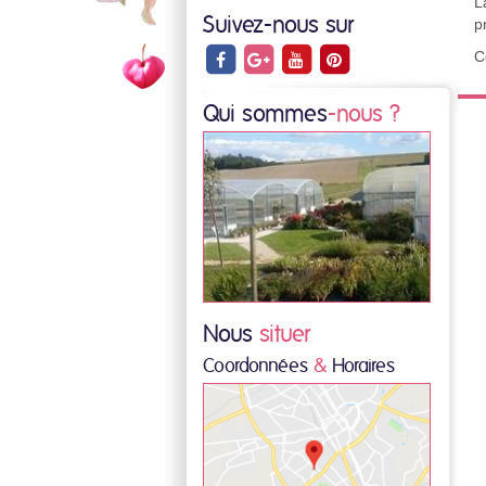
L
Suivez-nous sur
p
C
Qui sommes
-nous ?
Nous
situer
Coordonnées
&
Horaires