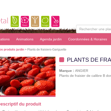
tal
sations
Animations
Agenda jardin
Coordonnées & Horaires
os produits jardin
> Plants de fraisiers-Gariguette
PLANTS DE FRA
Marque :
ANGIER
Plants de fraisier de calibre B don
escriptif du produit