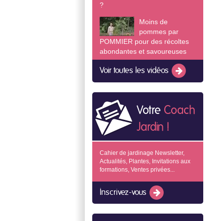
?
Moins de
pommes par
POMMIER pour des récoltes
abondantes et savoureuses
Voir toutes les vidéos
Votre
Coach
Jardin !
Cahier de jardinage Newsletter,
Actualités, Plantes, Invitations aux
formations, Ventes privées...
Inscrivez-vous