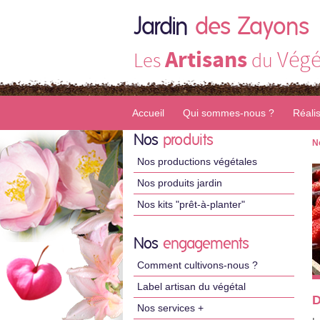
Jardin
des Zayons
Artisans
Végé
Les
du
Accueil
Qui sommes-nous ?
Réali
Nos
produits
N
Nos productions végétales
Nos produits jardin
Nos kits "prêt-à-planter"
Nos
engagements
Comment cultivons-nous ?
Label artisan du végétal
D
Nos services +