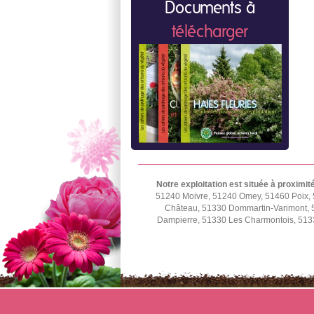
Documents à
télécharger
Notre exploitation est située à proximit
51240 Moivre, 51240 Omey, 51460 Poix, 
Château, 51330 Dommartin-Varimont, 5
Dampierre, 51330 Les Charmontois, 5133