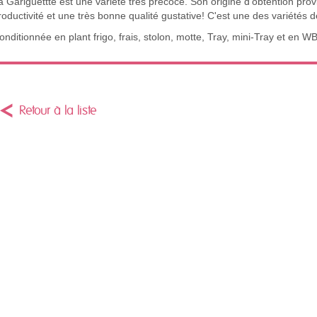
a Gariguettte est une variété très précoce. Son origine d'obtention pro
roductivité et une très bonne qualité gustative! C'est une des variétés 
onditionnée en plant frigo, frais, stolon, motte, Tray, mini-Tray et en WB
Retour à la liste