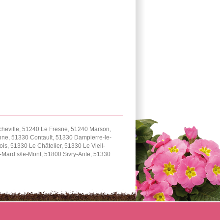
cheville, 51240 Le Fresne, 51240 Marson,
ne, 51330 Contault, 51330 Dampierre-le-
, 51330 Le Châtelier, 51330 Le Vieil-
Mard s/le-Mont, 51800 Sivry-Ante, 51330