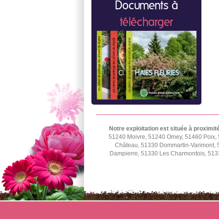
Documents à
télécharger
Notre exploitation est située à proximit
51240 Moivre, 51240 Omey, 51460 Poix, 
Château, 51330 Dommartin-Varimont, 5
Dampierre, 51330 Les Charmontois, 5133