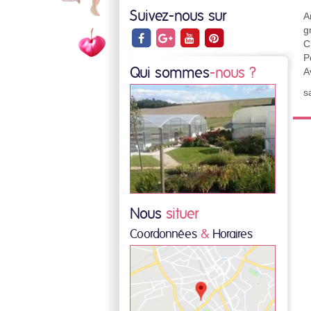
Suivez-nous sur
A
g
C
P
Qui sommes
-nous ?
A
s
Nous
situer
Coordonnées
&
Horaires