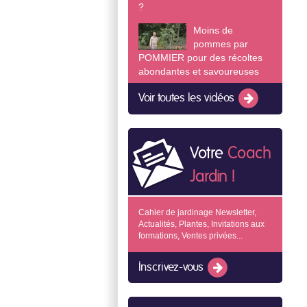
?
Moins de
pommes par
POMMIER pour des récoltes
abondantes et savoureuses
Voir toutes les vidéos
Votre
Coach
Jardin !
Cahier de jardinage Newsletter,
Actualités, Plantes, Invitations aux
formations, Ventes privées...
Inscrivez-vous