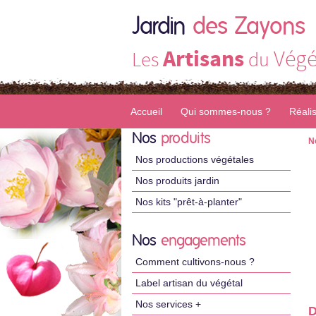
Jardin
des Zayons
Artisans
Végé
Les
du
Accueil
Qui sommes-nous ?
Réali
Nos
produits
N
Nos productions végétales
Nos produits jardin
Nos kits "prêt-à-planter"
Nos
engagements
Comment cultivons-nous ?
Label artisan du végétal
Nos services +
D