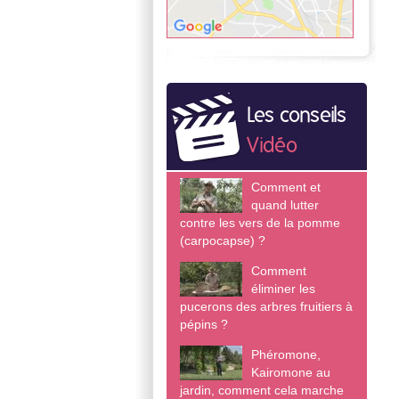
Les conseils
Vidéo
Comment et
quand lutter
contre les vers de la pomme
(carpocapse) ?
Comment
éliminer les
pucerons des arbres fruitiers à
pépins ?
Phéromone,
Kairomone au
jardin, comment cela marche