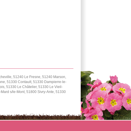
cheville, 51240 Le Fresne, 51240 Marson,
ne, 51330 Contault, 51330 Dampierre-le-
, 51330 Le Châtelier, 51330 Le Vieil-
Mard s/le-Mont, 51800 Sivry-Ante, 51330