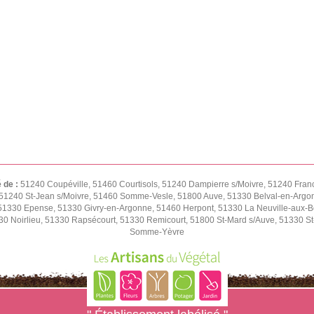
é de :
51240 Coupéville, 51460 Courtisols, 51240 Dampierre s/Moivre, 51240 Fran
51240 St-Jean s/Moivre, 51460 Somme-Vesle, 51800 Auve, 51330 Belval-en-Argon
1330 Epense, 51330 Givry-en-Argonne, 51460 Herpont, 51330 La Neuville-aux-Bois
0 Noirlieu, 51330 Rapsécourt, 51330 Remicourt, 51800 St-Mard s/Auve, 51330 St-
Somme-Yèvre