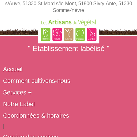
s/Auve, 51330 St-Mard s/le-Mont, 51800 Sivry-Ante, 51330
Somme-Yèvre
" Établissement labélisé "
Accueil
Comment cultivons-nous
Services +
Notre Label
Coordonnées & horaires
|
Gestion des cookies