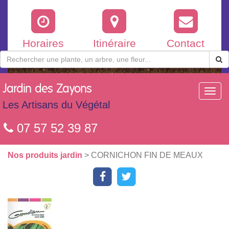
Horaires
Itinéraire
Contact
Jardin
des Zayons
Toggl
navig
Les Artisans du Végétal
07 57 52 39 87
Nos produits jardin
> CORNICHON FIN DE MEAUX