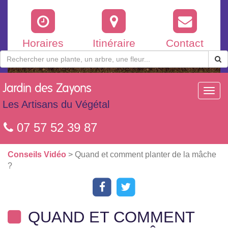
Horaires
Itinéraire
Contact
Jardin
des Zayons
Toggl
navig
Les Artisans du Végétal
07 57 52 39 87
Conseils Vidéo
> Quand et comment planter de la mâche
?
QUAND ET COMMENT