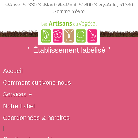
s/Auve, 51330 St-Mard s/le-Mont, 51800 Sivry-Ante, 51330
Somme-Yèvre
" Établissement labélisé "
Accueil
Comment cultivons-nous
Services +
Notre Label
Coordonnées & horaires
|