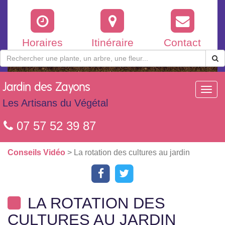
Horaires
Itinéraire
Contact
Jardin
des Zayons
Toggl
navig
Les Artisans du Végétal
07 57 52 39 87
Conseils Vidéo
> La rotation des cultures au jardin
LA ROTATION DES
CULTURES AU JARDIN