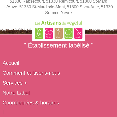
51330 Rapsécourt, 51330 Remicourt, 51800 St-Mard
s/Auve, 51330 St-Mard s/le-Mont, 51800 Sivry-Ante, 51330
Somme-Yèvre
" Établissement labélisé "
Accueil
Comment cultivons-nous
Services +
Notre Label
Coordonnées & horaires
|