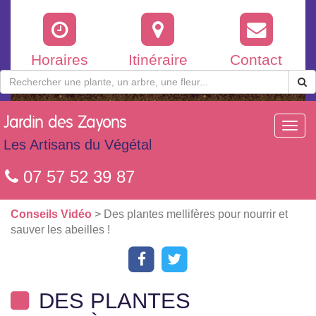
Horaires
Itinéraire
Contact
Jardin
des Zayons
Toggl
navig
Les Artisans du Végétal
07 57 52 39 87
Conseils Vidéo
> Des plantes mellifères pour nourrir et
sauver les abeilles !
DES PLANTES