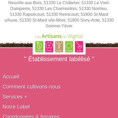
Neuville-aux-Bois, 51330 Le Châtelier, 51330 Le Vieil-
Dampierre, 51330 Les Charmontois, 51330 Noirlieu,
51330 Rapsécourt, 51330 Remicourt, 51800 St-Mard
s/Auve, 51330 St-Mard s/le-Mont, 51800 Sivry-Ante, 51330
Somme-Yèvre
" Établissement labélisé "
Accueil
Comment cultivons-nous
Services +
Notre Label
Coordonnées & horaires