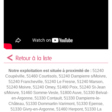
Retour à la liste
Notre exploitation est située à proximité de :
51240
Coupéville, 51460 Courtisols, 51240 Dampierre s/Moivre,
51240 Francheville, 51240 Le Fresne, 51240 Marson,
51240 Moivre, 51240 Omey, 51460 Poix, 51240 St-Jean
s/Moivre, 51460 Somme-Vesle, 51800 Auve, 51330 Belval-
en-Argonne, 51330 Contault, 51330 Dampierre-le-
Château, 51330 Dommartin-Varimont, 51330 Epense,
51330 Givry-en-Argonne, 51460 Herpont, 51330 La