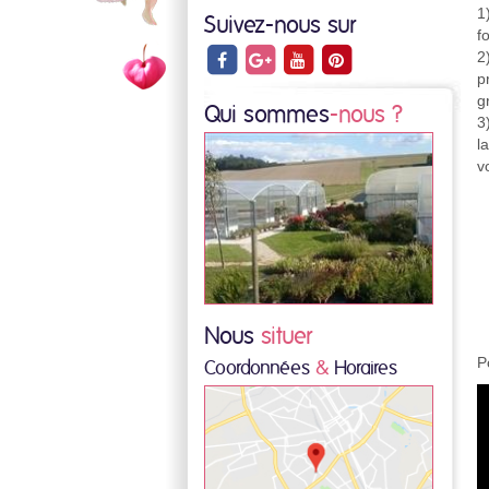
1
Suivez-nous sur
f
2
p
g
Qui sommes
-nous ?
3
l
v
Nous
situer
P
Coordonnées
&
Horaires