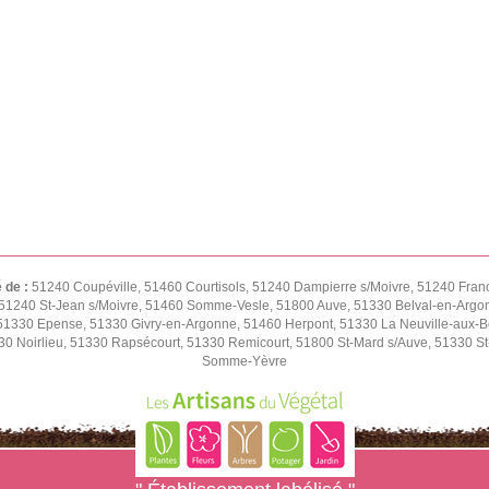
é de :
51240 Coupéville, 51460 Courtisols, 51240 Dampierre s/Moivre, 51240 Fran
51240 St-Jean s/Moivre, 51460 Somme-Vesle, 51800 Auve, 51330 Belval-en-Argon
1330 Epense, 51330 Givry-en-Argonne, 51460 Herpont, 51330 La Neuville-aux-Bois
0 Noirlieu, 51330 Rapsécourt, 51330 Remicourt, 51800 St-Mard s/Auve, 51330 St-
Somme-Yèvre