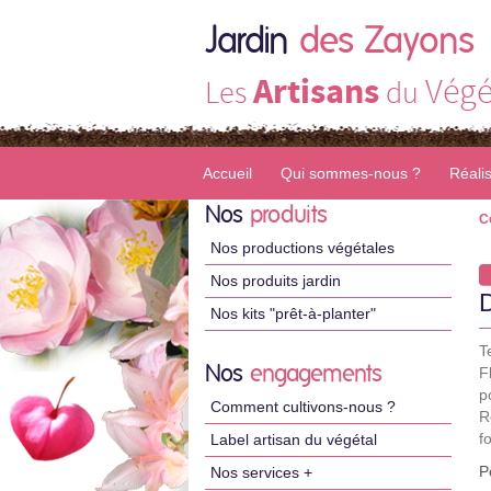
Jardin
des Zayons
Artisans
Végé
Les
du
Accueil
Qui sommes-nous ?
Réali
Nos
produits
C
Nos productions végétales
Nos produits jardin
Nos kits "prêt-à-planter"
T
Nos
engagements
F
p
Comment cultivons-nous ?
R
f
Label artisan du végétal
P
Nos services +