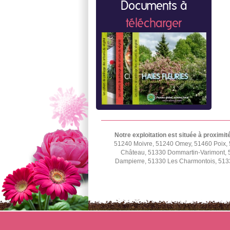
Documents à
télécharger
Notre exploitation est située à proximit
51240 Moivre, 51240 Omey, 51460 Poix, 
Château, 51330 Dommartin-Varimont, 5
Dampierre, 51330 Les Charmontois, 5133