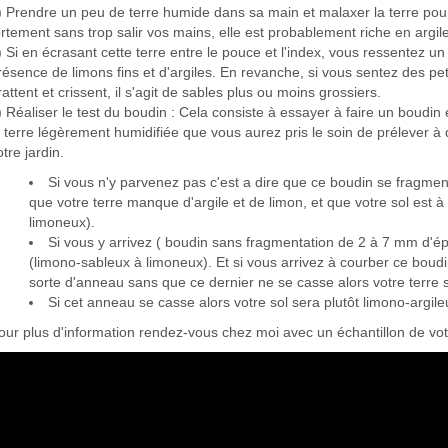
) Prendre un peu de terre humide dans sa main et malaxer la terre pour 
ortement sans trop salir vos mains, elle est probablement riche en argile
) Si en écrasant cette terre entre le pouce et l'index, vous ressentez un
résence de limons fins et d'argiles. En revanche, si vous sentez des pe
rattent et crissent, il s'agit de sables plus ou moins grossiers.
) Réaliser le test du boudin : Cela consiste à essayer à faire un boud
a terre légèrement humidifiée que vous aurez pris le soin de prélever à 
otre jardin.
Si vous n'y parvenez pas c'est a dire que ce boudin se fragmen
que votre terre manque d'argile et de limon, et que votre sol est 
limoneux).
Si vous y arrivez ( boudin sans fragmentation de 2 à 7 mm d'épai
(limono-sableux à limoneux). Et si vous arrivez à courber ce boud
sorte d'anneau sans que ce dernier ne se casse alors votre terre 
Si cet anneau se casse alors votre sol sera plutôt limono-argil
our plus d'information rendez-vous chez moi avec un échantillon de votr