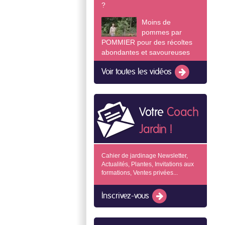
?
Moins de
pommes par
POMMIER pour des récoltes
abondantes et savoureuses
Voir toutes les vidéos
Votre
Coach
Jardin !
Cahier de jardinage Newsletter,
Actualités, Plantes, Invitations aux
formations, Ventes privées...
Inscrivez-vous