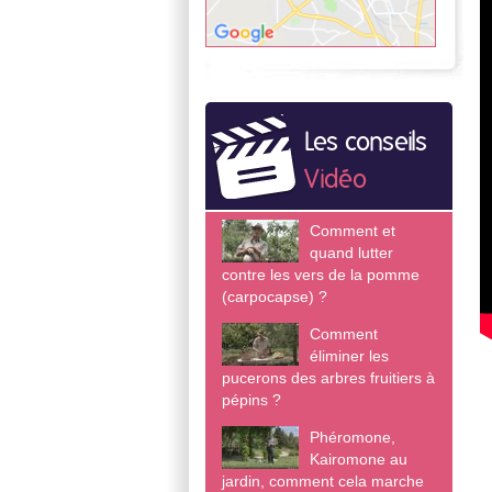
Les conseils
Vidéo
Comment et
quand lutter
contre les vers de la pomme
(carpocapse) ?
Comment
éliminer les
pucerons des arbres fruitiers à
pépins ?
Phéromone,
Kairomone au
jardin, comment cela marche