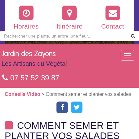
Horaires
Itinéraire
Contact
Jardin
des Zayons
Toggl
navig
Les Artisans du Végétal
07 57 52 39 87
Conseils Vidéo
> Comment semer et planter vos salades
COMMENT SEMER ET
PLANTER VOS SALADES