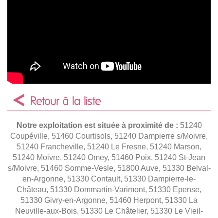
Retour à la liste
Notre exploitation est située à proximité de :
51240
Coupéville, 51460 Courtisols, 51240 Dampierre s/Moivre,
51240 Francheville, 51240 Le Fresne, 51240 Marson,
51240 Moivre, 51240 Omey, 51460 Poix, 51240 St-Jean
s/Moivre, 51460 Somme-Vesle, 51800 Auve, 51330 Belval-
en-Argonne, 51330 Contault, 51330 Dampierre-le-
Château, 51330 Dommartin-Varimont, 51330 Epense,
51330 Givry-en-Argonne, 51460 Herpont, 51330 La
Neuville-aux-Bois, 51330 Le Châtelier, 51330 Le Vieil-