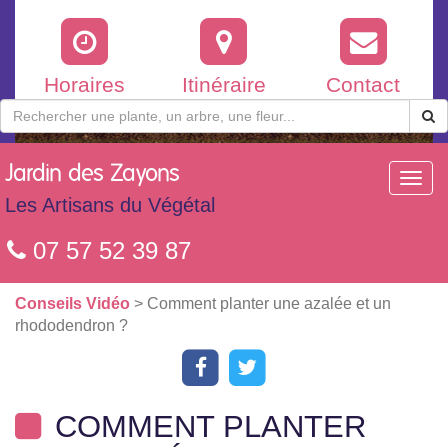
Horaires
Itinéraire
Contact
Jardin
des Zayons
Toggl
navig
Les Artisans du Végétal
07 57 52 39 87
Conseils Vidéo
> Comment planter une azalée et un
rhododendron ?
COMMENT PLANTER