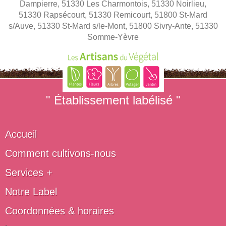
Dampierre, 51330 Les Charmontois, 51330 Noirlieu,
51330 Rapsécourt, 51330 Remicourt, 51800 St-Mard
s/Auve, 51330 St-Mard s/le-Mont, 51800 Sivry-Ante, 51330
Somme-Yèvre
" Établissement labélisé "
Accueil
Comment cultivons-nous
Services +
Notre Label
Coordonnées & horaires