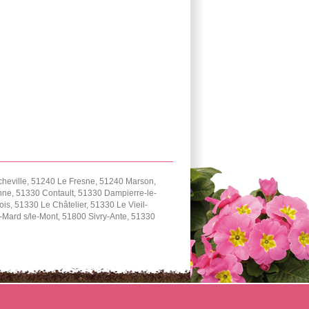
cheville, 51240 Le Fresne, 51240 Marson,
ne, 51330 Contault, 51330 Dampierre-le-
, 51330 Le Châtelier, 51330 Le Vieil-
Mard s/le-Mont, 51800 Sivry-Ante, 51330