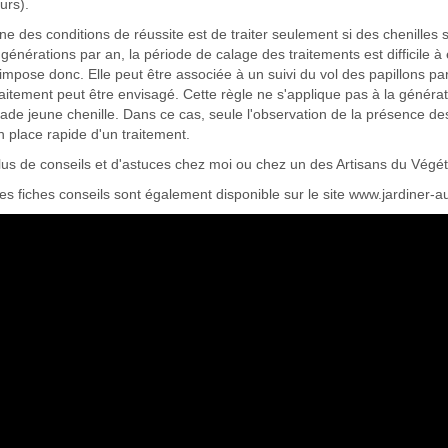
ours).
ne des conditions de réussite est de traiter seulement si des chenilles 
 générations par an, la période de calage des traitements est difficile à
'impose donc. Elle peut être associée à un suivi du vol des papillons pa
raitement peut être envisagé. Cette règle ne s'applique pas à la générat
tade jeune chenille. Dans ce cas, seule l'observation de la présence de
n place rapide d'un traitement.
lus de conseils et d'astuces chez moi ou chez un des Artisans du Végét
es fiches conseils sont également disponible sur le site www.jardiner-a