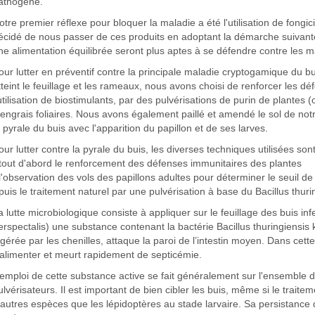
athogène.
otre premier réflexe pour bloquer la maladie a été l'utilisation de fong
écidé de nous passer de ces produits en adoptant la démarche suivant
ne alimentation équilibrée seront plus aptes à se défendre contre les m
our lutter en préventif contre la principale maladie cryptogamique du bu
tteint le feuillage et les rameaux, nous avons choisi de renforcer les d
'utilisation de biostimulants, par des pulvérisations de purin de plantes (
'engrais foliaires. Nous avons également paillé et amendé le sol de not
a pyrale du buis avec l'apparition du papillon et de ses larves.
our lutter contre la pyrale du buis, les diverses techniques utilisées sont
 tout d'abord le renforcement des défenses immunitaires des plantes
 l'observation des vols des papillons adultes pour déterminer le seuil 
 puis le traitement naturel par une pulvérisation à base du Bacillus thurin
a lutte microbiologique consiste à appliquer sur le feuillage des buis in
erspectalis) une substance contenant la bactérie Bacillus thuringiensis k
ngérée par les chenilles, attaque la paroi de l’intestin moyen. Dans cett
’alimenter et meurt rapidement de septicémie.
’emploi de cette substance active se fait généralement sur l'ensemble du
ulvérisateurs. Il est important de bien cibler les buis, même si le traite
'autres espèces que les lépidoptères au stade larvaire. Sa persistance d