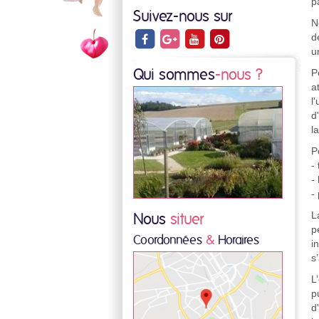
p
Suivez-nous sur
N
d
u
P
Qui sommes
-nous ?
a
l
d
l
P
-
-
-
L
Nous
situer
p
Coordonnées
&
Horaires
i
s
L
p
d