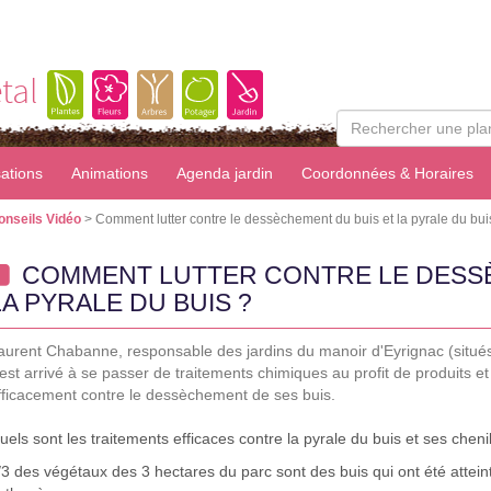
tal
sations
Animations
Agenda jardin
Coordonnées & Horaires
onseils Vidéo
> Comment lutter contre le dessèchement du buis et la pyrale du bui
COMMENT LUTTER CONTRE LE DESSÈ
LA PYRALE DU BUIS ?
aurent Chabanne, responsable des jardins du manoir d'Eyrignac (situ
l est arrivé à se passer de traitements chimiques au profit de produits e
fficacement contre le dessèchement de ses buis.
uels sont les traitements efficaces contre la pyrale du buis et ses cheni
/3 des végétaux des 3 hectares du parc sont des buis qui ont été atte