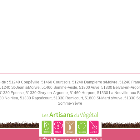
é de :
51240 Coupéville, 51460 Courtisols, 51240 Dampierre s/Moivre, 51240 Fran
51240 St-Jean s/Moivre, 51460 Somme-Vesle, 51800 Auve, 51330 Belval-en-Argon
1330 Epense, 51330 Givry-en-Argonne, 51460 Herpont, 51330 La Neuville-aux-Bois
0 Noirlieu, 51330 Rapsécourt, 51330 Remicourt, 51800 St-Mard s/Auve, 51330 St-
Somme-Yèvre