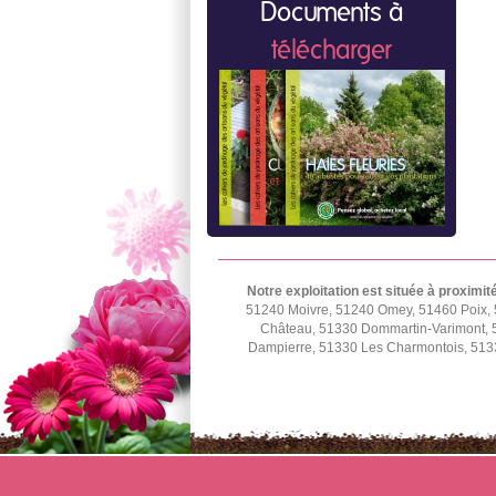
Documents à
télécharger
Notre exploitation est située à proximit
51240 Moivre, 51240 Omey, 51460 Poix, 
Château, 51330 Dommartin-Varimont, 5
Dampierre, 51330 Les Charmontois, 5133