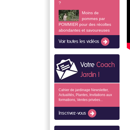
?
Moins de
pommes par
POMMIER pour des récoltes
abondantes et savoureuses
Voir toutes les vidéos
Votre
Coach
Jardin !
Cahier de jardinage Newsletter,
Actualités, Plantes, Invitations aux
formations, Ventes privées...
Inscrivez-vous