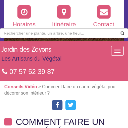
Horaires
Itinéraire
Contact
Jardin
des Zayons
Toggl
navig
Les Artisans du Végétal
07 57 52 39 87
Conseils Vidéo
> Comment faire un cadre végétal pour
décorer son intérieur ?
COMMENT FAIRE UN