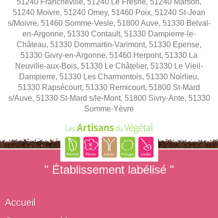
51240 Francheville, 51240 Le Fresne, 51240 Marson,
51240 Moivre, 51240 Omey, 51460 Poix, 51240 St-Jean
s/Moivre, 51460 Somme-Vesle, 51800 Auve, 51330 Belval-
en-Argonne, 51330 Contault, 51330 Dampierre-le-
Château, 51330 Dommartin-Varimont, 51330 Epense,
51330 Givry-en-Argonne, 51460 Herpont, 51330 La
Neuville-aux-Bois, 51330 Le Châtelier, 51330 Le Vieil-
Dampierre, 51330 Les Charmontois, 51330 Noirlieu,
51330 Rapsécourt, 51330 Remicourt, 51800 St-Mard
s/Auve, 51330 St-Mard s/le-Mont, 51800 Sivry-Ante, 51330
Somme-Yèvre
" Établissement labélisé "
Accueil