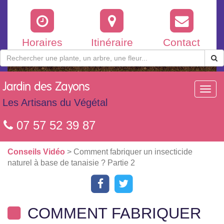
Horaires
Itinéraire
Contact
Jardin
des Zayons
Toggl
navig
Les Artisans du Végétal
07 57 52 39 87
Conseils Vidéo
> Comment fabriquer un insecticide
naturel à base de tanaisie ? Partie 2
COMMENT FABRIQUER