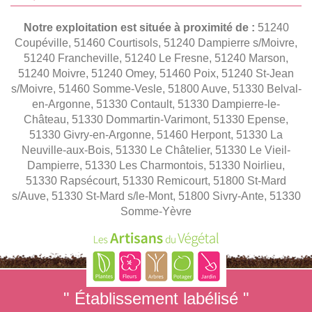
Notre exploitation est située à proximité de :
51240
Coupéville, 51460 Courtisols, 51240 Dampierre s/Moivre,
51240 Francheville, 51240 Le Fresne, 51240 Marson,
51240 Moivre, 51240 Omey, 51460 Poix, 51240 St-Jean
s/Moivre, 51460 Somme-Vesle, 51800 Auve, 51330 Belval-
en-Argonne, 51330 Contault, 51330 Dampierre-le-
Château, 51330 Dommartin-Varimont, 51330 Epense,
51330 Givry-en-Argonne, 51460 Herpont, 51330 La
Neuville-aux-Bois, 51330 Le Châtelier, 51330 Le Vieil-
Dampierre, 51330 Les Charmontois, 51330 Noirlieu,
51330 Rapsécourt, 51330 Remicourt, 51800 St-Mard
s/Auve, 51330 St-Mard s/le-Mont, 51800 Sivry-Ante, 51330
Somme-Yèvre
" Établissement labélisé "