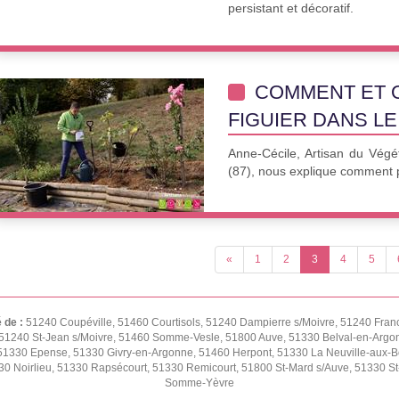
persistant et décoratif.
COMMENT ET 
FIGUIER DANS LE
Anne-Cécile, Artisan du Végé
(87), nous explique comment pl
«
1
2
3
4
5
é de :
51240 Coupéville, 51460 Courtisols, 51240 Dampierre s/Moivre, 51240 Fran
51240 St-Jean s/Moivre, 51460 Somme-Vesle, 51800 Auve, 51330 Belval-en-Argon
1330 Epense, 51330 Givry-en-Argonne, 51460 Herpont, 51330 La Neuville-aux-Bois
0 Noirlieu, 51330 Rapsécourt, 51330 Remicourt, 51800 St-Mard s/Auve, 51330 St-
Somme-Yèvre