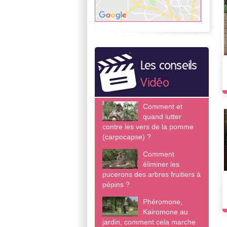
Les conseils
Vidéo
Comment et
quand lutter
contre les vers de la pomme
(carpocapse) ?
Comment
éliminer les
pucerons des arbres fruitiers à
pépins ?
Phéromone,
Kairomone au
jardin, comment cela marche