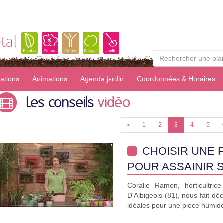
tal
sations
Animations
Agenda jardin
Coordonnées & Horaires
Les conseils
vidéo
«
1
2
3
4
5
CHOISIR UNE 
POUR ASSAINIR 
Coralie Ramon, horticultr
D'Albigeois (81), nous fait déc
idéales pour une pièce humid