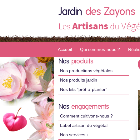
Jardin
des Zayons
Artisans
Végé
Les
du
Accueil
Qui sommes-nous ?
Réali
Nos
produits
Nos productions végétales
Nos produits jardin
Nos kits "prêt-à-planter"
Nos
engagements
Comment cultivons-nous ?
Label artisan du végétal
Nos services +