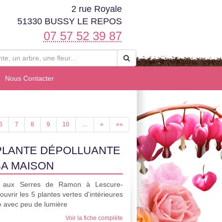
2 rue Royale
51330 BUSSY LE REPOS
07 57 52 39 87
Nous Contacter
6
7
8
9
10
…
»
»»
PLANTE DÉPOLLUANTE
SA MAISON
ice aux Serres de Ramon à Lescure-
ouvrir les 5 plantes vertes d'intérieures
e avec peu de lumière
Voir la fiche complète