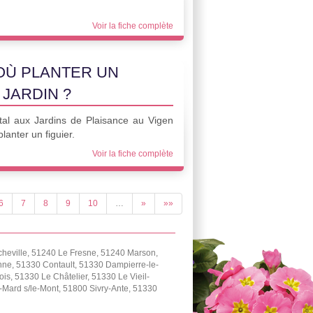
Voir la fiche complète
OÙ PLANTER UN
 JARDIN ?
tal aux Jardins de Plaisance au Vigen
anter un figuier.
Voir la fiche complète
6
7
8
9
10
…
»
»»
cheville, 51240 Le Fresne, 51240 Marson,
ne, 51330 Contault, 51330 Dampierre-le-
, 51330 Le Châtelier, 51330 Le Vieil-
Mard s/le-Mont, 51800 Sivry-Ante, 51330