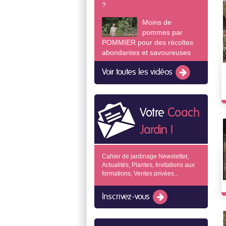
?
Moins de
pommes par
POMMIER pour des récoltes
abondantes et savoureuses
Voir toutes les vidéos
Votre
Coach
Jardin !
Cahier de jardinage Newsletter,
Actualités, Plantes, Invitations aux
formations, Ventes privées...
Inscrivez-vous